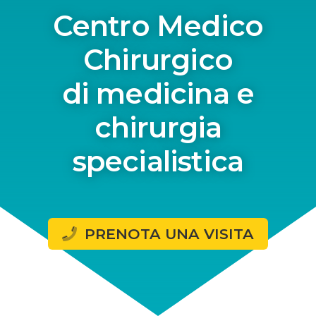
Centro Medico
Chirurgico
di medicina e
chirurgia
specialistica
PRENOTA UNA VISITA