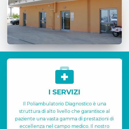
I SERVIZI
Il Poliambulatorio Diagnostico è una
struttura di alto livello che garantisce al
paziente una vasta gamma di prestazioni di
eccellenza nel campo medico. Il nostro