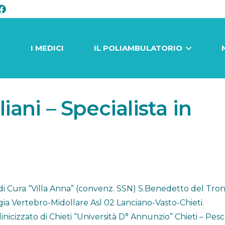
I
I MEDICI
IL POLIAMBULATORIO
ani – Specialista in
di Cura “Villa Anna” (convenz. SSN) S.Benedetto del Tron
ia Vertebro-Midollare Asl 02 Lanciano-Vasto-Chieti.
nicizzato di Chieti “Università D° Annunzio” Chieti – Pesc