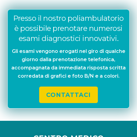
Presso il nostro poliambulatorio
è possibile prenotare numerosi
esami diagnostici innovativi.
Gli esami vengono erogati nel giro di qualche
giorno dalla prenotazione telefonica,
accompagnata da immediata risposta scritta
corredata di grafici e foto B/N e a colori.
CONTATTACI