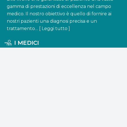
gamma di prestazioni di eccellenza nel campo
medico. Il nostro obiettivo è quello di fornire ai
nostri pazienti una diagnosi precisa e un
trattamento… [
Leggi tutto
]
I MEDICI
Diagnosis Poliambulatorio fornisce prestazioni che
rispettano l’etica e la sicurezza. Propone cure
accessibili a tutti e lavora per ottenere una
diagnosi e un trattamento personalizzato, e
quindi in grado di raggiungere…[
Leggi tutto
]
CONTATTI
info@diagnosisatessa.it
+39 0872 850476