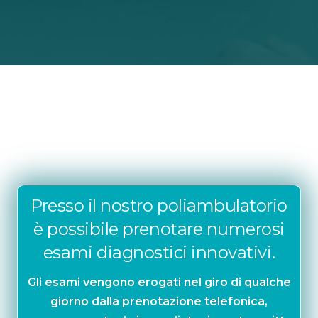
Presso il nostro poliambulatorio
è possibile prenotare numerosi
esami diagnostici innovativi.
Gli esami vengono erogati nel giro di qualche
giorno dalla prenotazione telefonica,