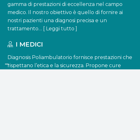
gamma di prestazioni di eccellenza nel campo
medico. Il nostro obiettivo è quello di fornire ai
nostri pazienti una diagnosi precisa e un
trattamento… [
Leggi tutto
]
I MEDICI
Diagnosis Poliambulatorio fornisce prestazioni che
rispettano l’etica e la sicurezza. Propone cure
accessibili a tutti e lavora per ottenere una
diagnosi e un trattamento personalizzato, e
quindi in grado di raggiungere…[
Leggi tutto
]
CONTATTI
info@diagnosisatessa.it
+39 0872 850476