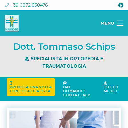
+39 0872 850476
MENU
Dott. Tommaso Schips
SPECIALISTA IN ORTOPEDIA E
TRAUMATOLOGIA
PRENOTA UNA VISITA
HAI
TUTTI I
CON LO SPECIALISTA
DOMANDE?
MEDICI
CONTATTACI!