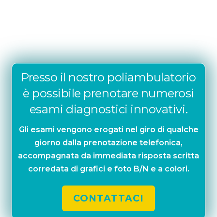
Presso il nostro poliambulatorio
è possibile prenotare numerosi
esami diagnostici innovativi.
Gli esami vengono erogati nel giro di qualche
giorno dalla prenotazione telefonica,
accompagnata da immediata risposta scritta
corredata di grafici e foto B/N e a colori.
CONTATTACI