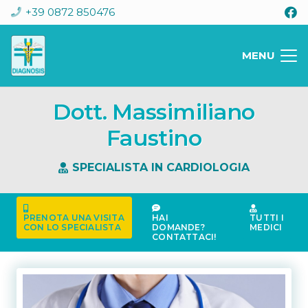
+39 0872 850476
MENU
Dott. Massimiliano
Faustino
SPECIALISTA IN CARDIOLOGIA
PRENOTA UNA VISITA
HAI
TUTTI I
CON LO SPECIALISTA
DOMANDE?
MEDICI
CONTATTACI!