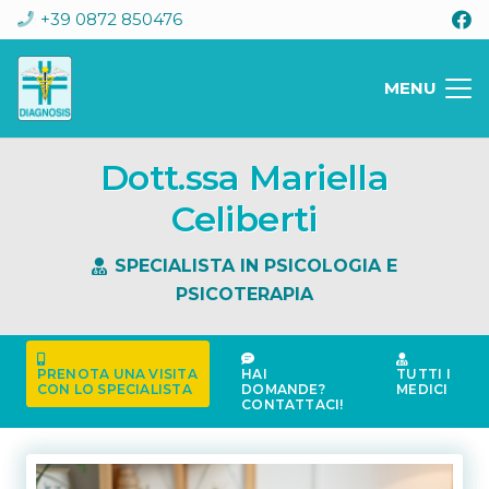
+39 0872 850476
MENU
Dott.ssa Mariella
Celiberti
SPECIALISTA IN PSICOLOGIA E
PSICOTERAPIA
PRENOTA UNA VISITA
HAI
TUTTI I
CON LO SPECIALISTA
DOMANDE?
MEDICI
CONTATTACI!