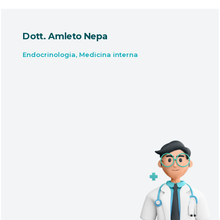
tt. Amleto Nepa
Dot
ocrinologia
,
Medicina interna
Odon