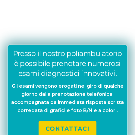
Presso il nostro poliambulatorio
è possibile prenotare numerosi
esami diagnostici innovativi.
Gli esami vengono erogati nel giro di qualche
giorno dalla prenotazione telefonica,
accompagnata da immediata risposta scritta
corredata di grafici e foto B/N e a colori.
CONTATTACI