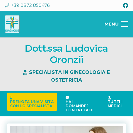
+39 0872 850476
MENU
Dott.ssa Ludovica
Oronzii
SPECIALISTA IN GINECOLOGIA E
OSTETRICIA
PRENOTA UNA VISITA
HAI
TUTTI I
CON LO SPECIALISTA
DOMANDE?
MEDICI
CONTATTACI!