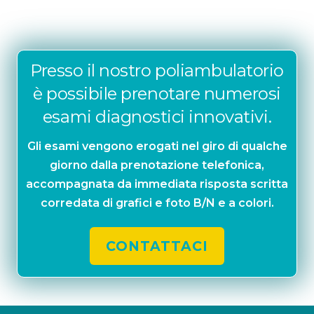
Presso il nostro poliambulatorio
è possibile prenotare numerosi
esami diagnostici innovativi.
Gli esami vengono erogati nel giro di qualche
giorno dalla prenotazione telefonica,
accompagnata da immediata risposta scritta
corredata di grafici e foto B/N e a colori.
CONTATTACI