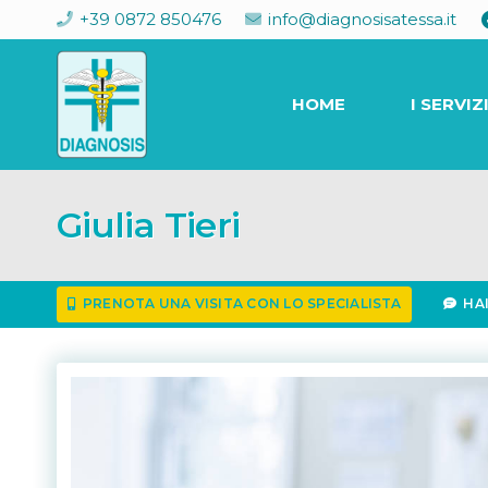
+39 0872 850476
info@diagnosisatessa.it
HOME
I SERVIZ
Giulia Tieri
PRENOTA UNA VISITA CON LO SPECIALISTA
HA