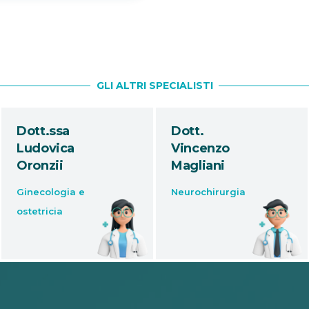
GLI ALTRI SPECIALISTI
Dott.
Dott.ssa
Vincenzo
Eleonora
Magliani
Gianfrancesco
Neurochirurgia
Chirurgia
vascolare