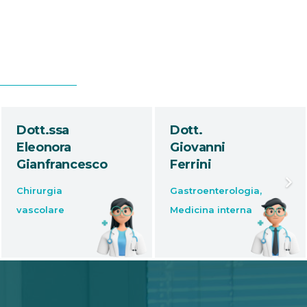
Dott.
Dott.
Giovanni
Tommaso
Ferrini
Schips
Gastroenterologia
,
Ortopedia e
Medicina interna
traumatologia