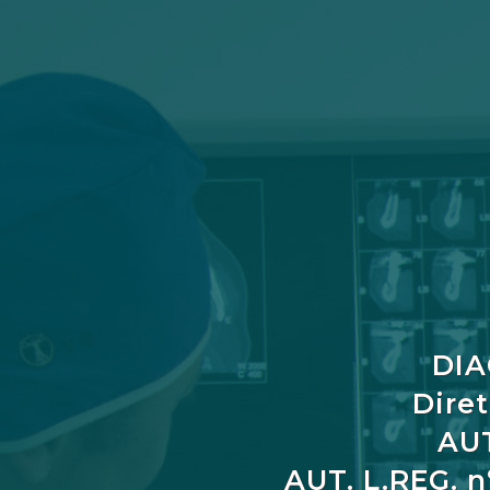
DIA
Diret
AUT
AUT. L.REG. n