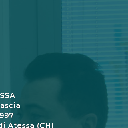
ESSA
rascia
1997
di Atessa (CH)