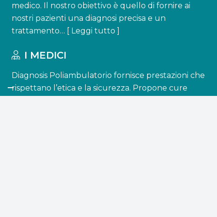
medico. Il nostro obiettivo è quello di fornire ai
nostri pazienti una diagnosi precisa e un
trattamento… [
Leggi tutto
]
I MEDICI
Diagnosis Poliambulatorio fornisce prestazioni che
rispettano l’etica e la sicurezza. Propone cure
accessibili a tutti e lavora per ottenere una
diagnosi e un trattamento personalizzato, e
quindi in grado di raggiungere…[
Leggi tutto
]
CONTATTI
info@diagnosisatessa.it
+39 0872 850476
+39 366 3194366