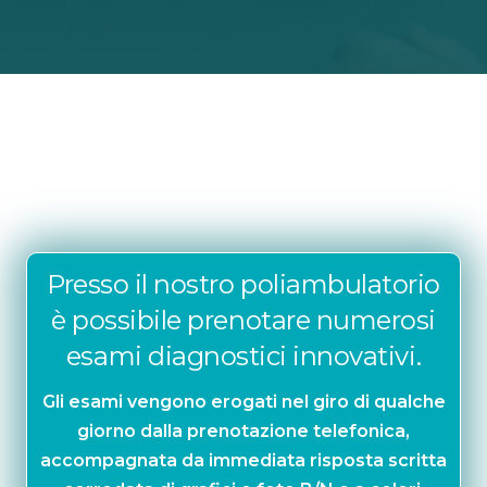
Presso il nostro poliambulatorio
è possibile prenotare numerosi
esami diagnostici innovativi.
Gli esami vengono erogati nel giro di qualche
giorno dalla prenotazione telefonica,
accompagnata da immediata risposta scritta